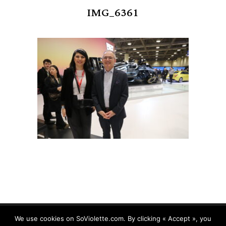
IMG_6361
We use cookies on SoViolette.com. By clicking « Accept », you