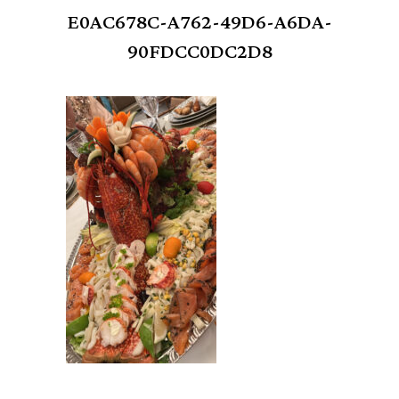
E0AC678C-A762-49D6-A6DA-
90FDCC0DC2D8