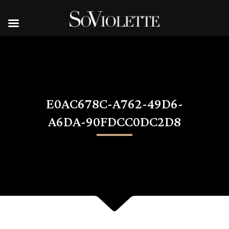
E0AC678C-A762-49D6-
A6DA-90FDCC0DC2D8